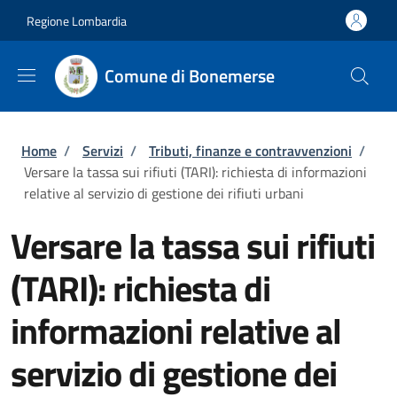
Salta al contenuto principale
Skip to footer content
Regione Lombardia
Comune di Bonemerse
Briciole di pane
Home
/
Servizi
/
Tributi, finanze e contravvenzioni
/
Versare la tassa sui rifiuti (TARI): richiesta di informazioni
relative al servizio di gestione dei rifiuti urbani
Versare la tassa sui rifiuti
(TARI): richiesta di
informazioni relative al
servizio di gestione dei