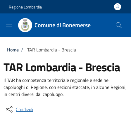
Salta al contenuto principale
Skip to footer content
Regione Lombardia
Comune di Bonemerse
Briciole di pane
Home
/
TAR Lombardia - Brescia
TAR Lombardia - Brescia
Il TAR ha competenza territoriale regionale e sede nei
capoluoghi di Regione, con sezioni staccate, in alcune Regioni,
in centri diversi dal capoluogo.
Condividi