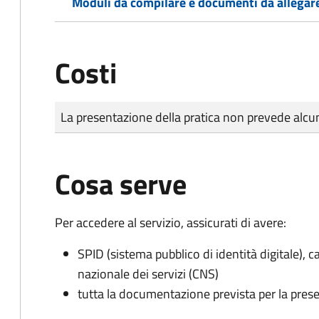
Moduli da compilare e documenti da allegar
Costi
Tipo di pagamento
Importo
La presentazione della pratica non prevede al
Cosa serve
Per accedere al servizio, assicurati di avere:
SPID (sistema pubblico di identità digitale), ca
nazionale dei servizi (CNS)
tutta la documentazione prevista per la prese