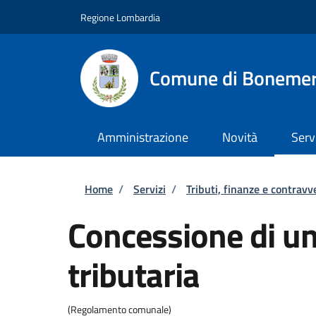
Salta al contenuto principale
Skip to footer content
Regione Lombardia
Comune di Boneme
Amministrazione
Novità
Serv
Briciole di pane
Home
/
Servizi
/
Tributi, finanze e contravv
Concessione di u
tributaria
(Regolamento comunale)