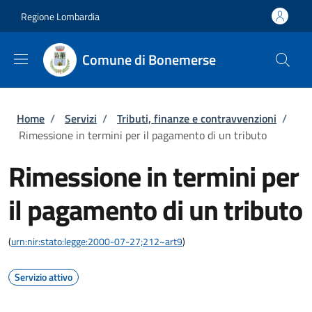
Salta al contenuto principale
Skip to footer content
Regione Lombardia
Comune di Bonemerse
Briciole di pane
Home
/
Servizi
/
Tributi, finanze e contravvenzioni
/
Rimessione in termini per il pagamento di un tributo
Rimessione in termini per
il pagamento di un tributo
(
urn:nir:stato:legge:2000-07-27;212~art9
)
Servizio attivo