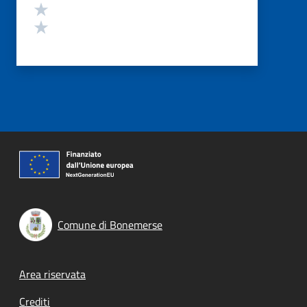
Valuta 2 stelle su 5
Valuta 1 stelle su 5
Comune di Bonemerse
Footer menu
Area riservata
Crediti