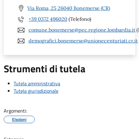
Via Roma, 25 26040 Bonemerse (CR)
+39 0372 496020
(Telefono)
comune.bonemerse@pec.regione.lombardia.it
(
demografici.bonemerse@unionecenturiati.cr.it
Strumenti di tutela
Tutela amministrativa
Tutela giurisdizionale
Argomenti:
Elezioni