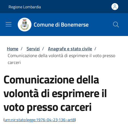
Salta al contenuto principale
Skip to footer content
Regione Lombardia
Comune di Bonemerse
Briciole di pane
Home
/
Servizi
/
Anagrafe e stato civile
/
Comunicazione della volontà di esprimere il voto presso
carceri
Comunicazione della
volontà di esprimere il
voto presso carceri
(
urn:nir:stato:legge:1976-04-23;136~art8
)