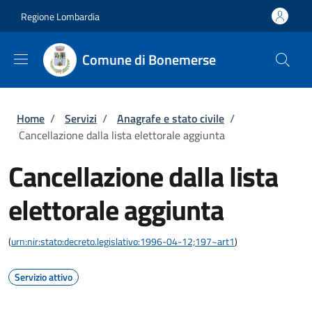
Salta al contenuto principale
Skip to footer content
Regione Lombardia
Comune di Bonemerse
Briciole di pane
Home
/
Servizi
/
Anagrafe e stato civile
/
Cancellazione dalla lista elettorale aggiunta
Cancellazione dalla lista
elettorale aggiunta
(
urn:nir:stato:decreto.legislativo:1996-04-12;197~art1
)
Servizio attivo