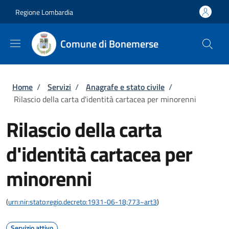
Salta al contenuto principale
Skip to footer content
Regione Lombardia
Comune di Bonemerse
Briciole di pane
Home
/
Servizi
/
Anagrafe e stato civile
/
Rilascio della carta d'identità cartacea per minorenni
Rilascio della carta
d'identità cartacea per
minorenni
(
urn:nir:stato:regio.decreto:1931-06-18;773~art3
)
Servizio attivo