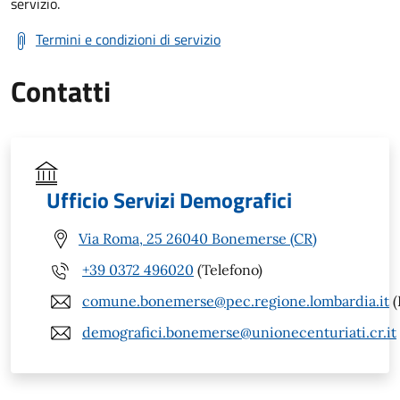
servizio.
Termini e condizioni di servizio
Contatti
Ufficio Servizi Demografici
Via Roma, 25 26040 Bonemerse (CR)
+39 0372 496020
(Telefono)
comune.bonemerse@pec.regione.lombardia.it
(
demografici.bonemerse@unionecenturiati.cr.it