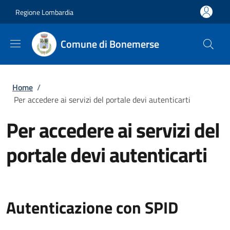
Salta al contenuto principale
Skip to footer content
Regione Lombardia
Comune di Bonemerse
Briciole di pane
Home
/
Per accedere ai servizi del portale devi autenticarti
Per accedere ai servizi del
portale devi autenticarti
Autenticazione con SPID