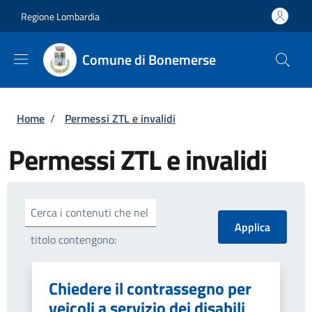
Salta al contenuto principale
Skip to footer content
Regione Lombardia
Comune di Bonemerse
Briciole di pane
Home
/
Permessi ZTL e invalidi
Permessi ZTL e invalidi
Cerca i contenuti che nel
titolo contengono:
Chiedere il contrassegno per
veicoli a servizio dei disabili