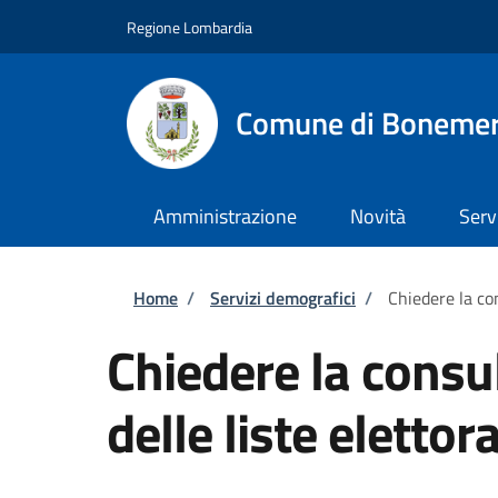
Salta al contenuto principale
Skip to footer content
Regione Lombardia
Comune di Boneme
Amministrazione
Novità
Serv
Briciole di pane
Home
/
Servizi demografici
/
Chiedere la con
Chiedere la consul
delle liste elettora