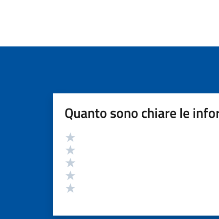
Quanto sono chiare le info
Valutazione
Valuta 5 stelle su 5
Valuta 4 stelle su 5
Valuta 3 stelle su 5
Valuta 2 stelle su 5
Valuta 1 stelle su 5