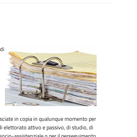
di
o
.
ilasciate in copia in qualunque momento per
di elettorato attivo e passivo, di studio, di
re socio-assistenziale o per il perseguimento